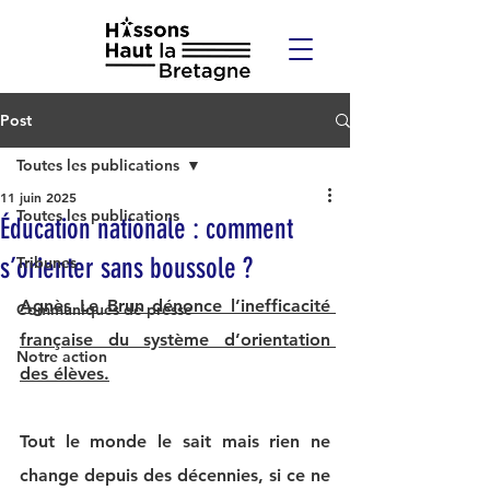
Post
Toutes les publications
11 juin 2025
Toutes les publications
Éducation nationale : comment
s’orienter sans boussole ?
Tribunes
Agnès Le Brun dénonce l’ine
ff
icacité 
Communiqués de presse
française du système d’orientation 
Notre action
des élèves.
Tout le monde le sait mais rien ne 
change depuis des décennies, si ce ne 