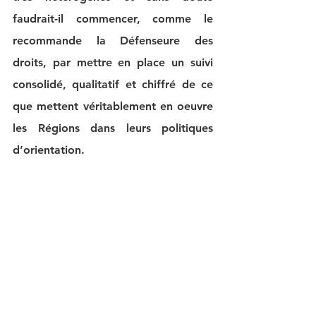
faudrait-il commencer, comme le 
recommande la Défenseure des 
droits, par mettre en place un suivi 
consolidé, qualitatif et chiffré de ce 
que mettent véritablement en oeuvre 
les Régions dans leurs politiques 
d’orientation.
Que les uns et les autres cessent 
enfin de se renvoyer la balle de la 
responsabilité et s’engagent avec 
force sur la voie de la réconciliation 
avec une jeunesse qui crie son besoin 
de boussole.