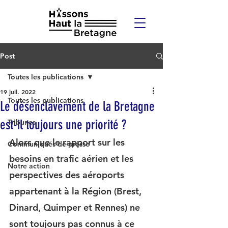
Post
Toutes les publications
19 juil. 2022
Toutes les publications
Le désenclavement de la Bretagne
est-il toujours une priorité ?
Tribunes
Alors que le rapport sur les 
Communiqués de presse
besoins en trafic aérien et les 
Notre action
perspectives des aéroports 
appartenant à la Région (Brest, 
Dinard, Quimper et Rennes) ne 
sont toujours pas connus à ce 