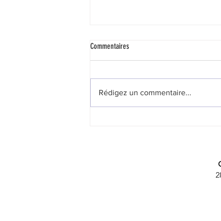
Commentaires
Rédigez un commentaire...
Une subvention n’est ni un droit ni un dû
2