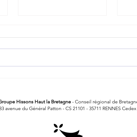
Aéroport de Rennes : on ne nous dit pas
Transp
tout !
punit 
Groupe Hissons Haut la Bretagne
- Conseil régional de Bretagn
83 avenue du Général Patton - CS 21101 - 35711 RENNES Cedex