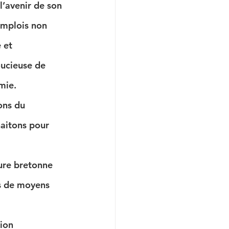
 l’avenir de son 
emplois non 
 et 
oucieuse de 
mie.
ons du 
aitons pour 
ture bretonne 
s de moyens 
ion 