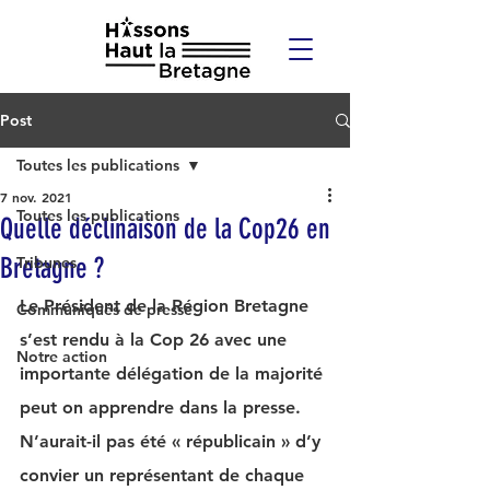
Post
Toutes les publications
7 nov. 2021
Toutes les publications
Quelle déclinaison de la Cop26 en
Bretagne ?
Tribunes
Le Président de la Région Bretagne 
Communiqués de presse
s’est rendu à la Cop 26 avec une 
Notre action
importante délégation de la majorité 
peut on apprendre dans la presse. 
N’aurait-il pas été « républicain » d’y 
convier un représentant de chaque 