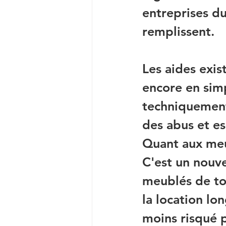
entreprises d
remplissent.
Les aides exis
encore en simp
techniquement
des abus et es
Quant aux meub
C'est un nouve
meublés de to
la location lo
moins risqué 