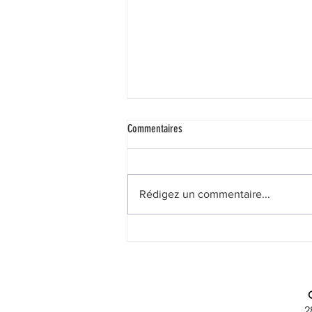
Commentaires
Rédigez un commentaire...
Une subvention n’est ni un droit ni un dû
2