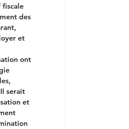
fiscale 
gement des 
rant, 
loyer et 
sation ont 
gie 
es, 
l serait 
sation et 
ement 
omination 