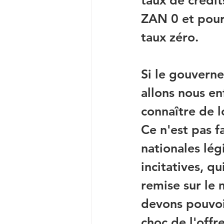
taux de crédit
ZAN 0 et pour c
taux zéro.
Si le gouvern
allons nous en
connaître de lo
Ce n'est pas f
nationales lég
incitatives, qu
remise sur le 
devons pouvoir
choc de l'offre