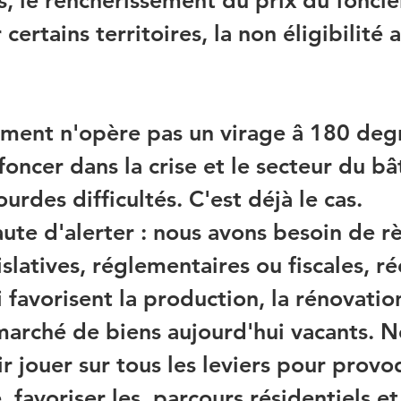
s, le renchérissement du prix du foncier
ertains territoires, la non éligibilité a
ement n'opère pas un virage â 180 degr
foncer dans la crise et le secteur du bâ
urdes difficultés. C'est déjà le cas.
aute d'alerter : nous avons besoin de r
islatives, réglementaires ou fiscales, r
i favorisent la production, la rénovation
marché de biens aujourd'hui vacants. N
 jouer sur tous les leviers pour provo
, favoriser les  parcours résidentiels e