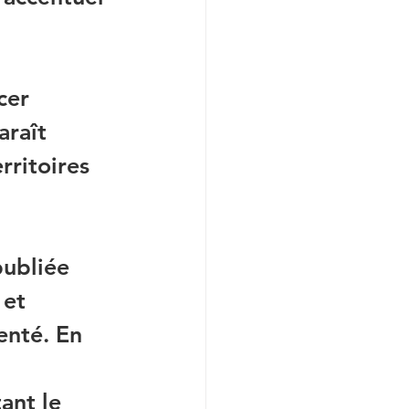
cer 
araît 
rritoires 
ubliée 
et 
enté. En 
 
ant le 