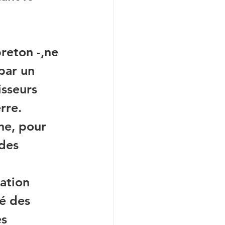
breton -,ne 
par un 
isseurs 
rre.
ne, pour 
des 
ation 
é des 
s 