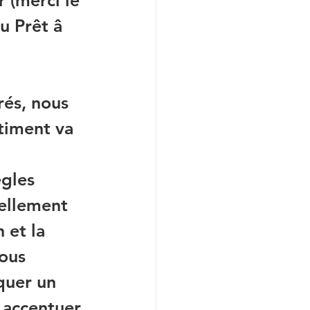
 (merci le 
u Prêt â 
és, nous 
timent va 
ègles 
éellement 
 et la 
ous 
quer un 
t accentuer 