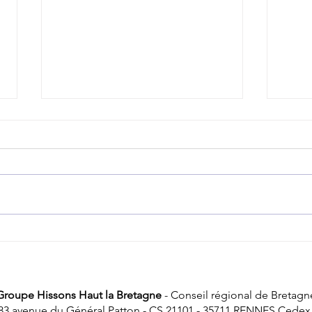
Aéroport de Rennes : on ne nous dit pas
Transp
tout !
punit 
Groupe Hissons Haut la Bretagne
- Conseil régional de Bretagn
83 avenue du Général Patton - CS 21101 - 35711 RENNES Cedex