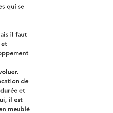
s qui se 
s il faut 
 et 
loppement 
oluer. 
ocation de 
durée et 
, il est 
 en meublé 